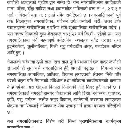
कर्णाली अञ्चलको प्रवेश द्वार समेत हो।यस नगरपालिकामा साविकको
मान्म, पाँखा, दाँहा गाविस तथा वदालकोट गाविसको वडा नं. १, २ र ३ र
भर्ता गाविसको वडा नं. ८ लाई समेत समेटिएको छ ।नगरपालिकाको पुर्व
तर्फ तिलागुफा नगरपालिका, पश्चिम तर्फ कर्णाली नदी, उत्तर तर्फ
पचालझरना गाउँपालिका र दक्षिण तर्फ शुभकालिका गाउँपालिका पर्दछ ।
यस नगरपालिकाको कुल क्षेत्रफल १३३.२९ वर्ग कि.मी. रहेको छ ।यस
नगरपालिकामा पर्ने महत्वपूर्ण पर्यटकीय स्थलहरु कोट दरवार तथा
ढुङ्गेवगैचा, चुलीमालिका, पिली युद्ध पर्यटकीय क्षेत्र, पन्चदेवल मन्दिर
आदि हुन् ।
नेपालको सबैभन्दा ठूलो ताल, रारा ताल पुग्ने स्थलमार्ग एक मात्र कर्णाली
राजमार्ग हो जुन यसै नगरपालिका हुँदै अगाडी बढ्दछ । विगतमा यस
नगरपालिका सामाजिक, आर्थिक, विकास लगाएतको क्षेत्रमा निकै पछि
परेको भएता पनि नेपालको संबिधान तथा संघियता कार्यान्वयनको क्रममा
केहि वर्षयता यस क्षेत्रमा विकास निर्माणको गति तिव्र हुदै गएको छ ।
नगरपालिकाले नगरको समग्र विकासको लागि शिक्षा, स्वास्थ्य, पुर्वाधार,
कृषि, पशु, पर्यटन, लक्षीत समुह विकास, खानेपानी सरसफा लगाएतका
क्षेत्रमा नागरिकलाई नजिकवाट सेवा प्रवाह गर्न हरदम प्रयास गरिरहेको
छ ।
यस नगरपालिकावाट विशेष गरी निम्न प्राथमिकतामा कार्यक्रम
सञ्चालित छन :