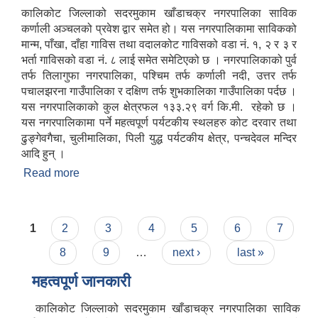
कालिकोट जिल्लाको सदरमुकाम खाँडाचक्र नगरपालिका साविक
कर्णाली अञ्चलको प्रवेश द्वार समेत हो। यस नगरपालिकामा साविकको
मान्म, पाँखा, दाँहा गाविस तथा वदालकोट गाविसको वडा नं. १, २ र ३ र
भर्ता गाविसको वडा नं. ८ लाई समेत समेटिएको छ । नगरपालिकाको पुर्व
तर्फ तिलागुफा नगरपालिका, पश्चिम तर्फ कर्णाली नदी, उत्तर तर्फ
पचालझरना गाउँपालिका र दक्षिण तर्फ शुभकालिका गाउँपालिका पर्दछ ।
यस नगरपालिकाको कुल क्षेत्रफल १३३.२९ वर्ग कि.मी. रहेको छ ।
यस नगरपालिकामा पर्ने महत्वपूर्ण पर्यटकीय स्थलहरु कोट दरवार तथा
ढुङ्गेवगैचा, चुलीमालिका, पिली युद्ध पर्यटकीय क्षेत्र, पन्चदेवल मन्दिर
आदि हुन् ।
Read more
about खाँडाचक्र नगरपालिकाकाे संक्षिप्त परिचय
Pages
1
2
3
4
5
6
7
8
9
…
next ›
last »
महत्वपूर्ण जानकारी
कालिकोट जिल्लाको सदरमुकाम खाँडाचक्र नगरपालिका साविक