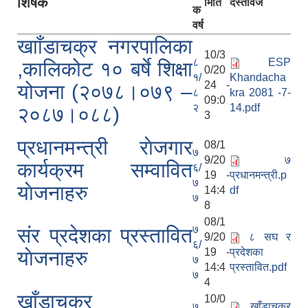
शिर्षक
मिति
दस्तावेज
क
वर्ष
खााँडाचक्र नगरपालिका
10/3
८
ESP
,कालिकोट १० बर्षे शिक्षा
0/20
१/
Khandacha
24 -
योजना (२०७८।०७९ –
८
kra 2081 -7-
09:0
२
14.pdf
२०८७।०८८)
3
प्रधानमन्त्री राेजगार
08/1
७
9/20
७
कार्यक्रम सम्वावित
६/
19 -
प्रधानमन्त्री.p
७
याेजनाहरु
14:4
df
७
8
08/1
७
संर प्रदेशका प्रस्तावित
9/20
८ स‌घ र
६/
19 -
प्रदेशका
याेजनाहरु
७
14:4
प्रस्तावित.pdf
७
4
खाँडाचक्र
10/0
७
खाँडाचक्र