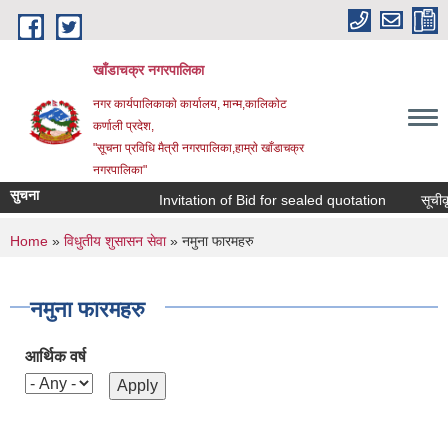
Skip to main content
खाँडाचक्र नगरपालिका
नगर कार्यपालिकाकाे कार्यालय, मान्म,कालिकाेट
क‍र्णाली प्रदेश,
"सूचना प्रविधि मैत्री नगरपालिका,हाम्राे खाँडाचक्र
नगरपालिका"
सुचना
Invitation of Bid for sealed quotation
सूचीकृत
You are here
Home
»
विधुतीय शुसासन सेवा
» नमुना फारमहरु
नमुना फारमहरु
आर्थिक वर्ष