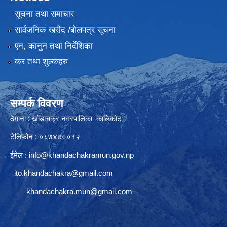
सूचना तथा समाचार
सार्वजनिक खरीद /बोलपत्र सूचना
एन, कानुन तथा निर्देशिका
कर तथा शुल्कहरु
सम्पर्क विवरण
ठेगाना : खाँडाचक्र नगरपालिका कालिकाेट
टेलिफोन : ०८७४४००१२
ईमेल :
info@khandachakramun.gov.np
ito.khandachakra@gmail.com
khandachakra.mun@gmail.com