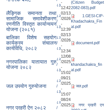
-
(Citizen Budget
८३
12:42
2082-083).pdf
लैङ्गिक समानता तथा
02/13
८२
1.GESI-CIP-
सामाजिक समावेशीकरण
/2026
/
Khadachakra_Fin
रणनीति विस्तृत कार्यान्वयन
-
८३
al.pdf
योजना (२०८१)
12:39
02/13
बालिका विशेष सहयाेग
८२
/2026
कार्यक्रम स‌ंचालन
/
document.pdf
-
कार्यविधि, २०८२
८३
12:34
12/08
८२
नगरपालिका यातायात गुरु
/2025
/
khandachakra_fin
योजना २०८२
-
८३
al.pdf
15:02
09/21
८२
/2025
जल उपयाेग गुरुयाेजना
/
जल.pdf
-
८३
15:07
08/24
८२
/2025
नगर प्रहरी एन
नगर प्रहरी ऐन २०८२
/