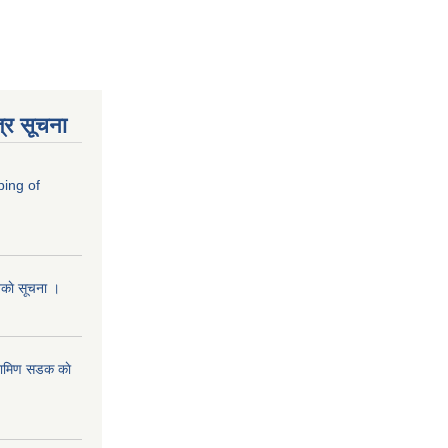
्र सूचना
ping of
ानकाे सूचना ।
रामिण सडक काे