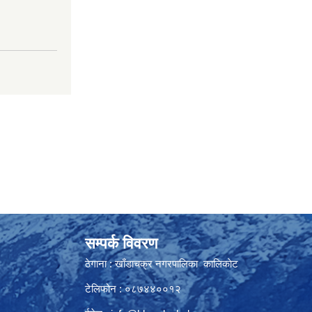
सम्पर्क विवरण
ठेगाना : खाँडाचक्र नगरपालिका कालिकाेट
टेलिफोन : ०८७४४००१२