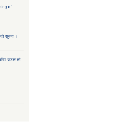
ping of
ानकाे सूचना ।
रामिण सडक काे