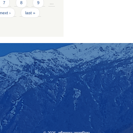
7
8
9
…
next ›
last »