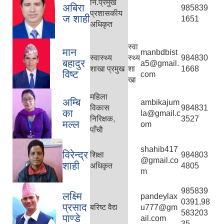
नि‍.प्रमुख
अबिरा
985839
प्रशासकीय
ज शाही
1651
अधिकृत
स्वा
मान
manbdbist
स्वास्थ्य
स्थ्य
984830
बहादुर
a5@gmail.
शाखा प्रमुख
शा
1668
विष्ट
com
खा
महिला
अम्बि
ambikajum
विकास
984831
का
la@gmail.c
निरिक्षक,
3527
मल्ल
om
पाँचाै
shahib417
विरेन्द्र
शिक्षा
984803
@gmail.co
शाही
अधिकृत
4805
m
985839
लक्ष्मि
pandeylax
0391,98
प्रसाद
बरिष्ट वैद्य
u777@gm
583203
पाण्डे
ail.com
35