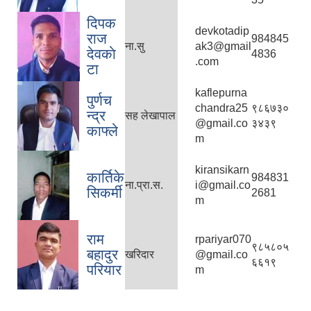
दिपक
devkotadip
राज
984845
ना.सु
ak3@gmail
देवकाे
4836
.com
टा
kaflepurna
पुर्णच
chandra25
९८६७३०
न्द्र
सह लेखापाल
@gmail.co
३४३९
काफ्ले
m
kiransikarn
कार्तिके
984831
ना‍.प्रा.स.
i@gmail.co
सिकर्मी
2681
m
राम
rpariyar070
९८५८०५
बहादुर
खरिदार
@gmail.co
६६१९
परियार
m