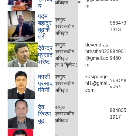
अधिकृत
न
य
m
पदम
प्रमुख
बहादुर
986479
प्रशासकीय
बुढाक्षे
7313
अधिकृत
त्री
प्रमुख
devendras
देवेन्द्र
प्रशासकीय
hrestha023
984901
प्रसाद
अधिकृत
@gmail.co
9450
श्रेष्ट
(रा.प.दृितीय )
m
कासी
प्रमुख
kasipange
९८५८०४
प्रसाद
प्रशासकीय
ni1@gmail.
०७७१
पंगेनी
अधिकृत
com
देव
प्रमुख
984805
किरण
प्रशासकीय
1917
बुढा
अधिकृत