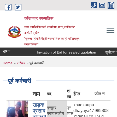
Skip to main content
खाँडाचक्र नगरपालिका
नगर कार्यपालिकाकाे कार्यालय, मान्म,कालिकाेट
क‍र्णाली प्रदेश,
"सूचना प्रविधि मैत्री नगरपालिका,हाम्राे खाँडाचक्र
नगरपालिका"
सुचना
Invitation of Bid for sealed quotation
सूचीकृत सम्व
You are here
Home
»
परिचय
» पूर्व कर्मचारी
पूर्व कर्मचारी
शा
नाम
पद
ईमेल
फोन नं
खा
खड्क
khadkaupa
प्रमुख
प्र
प्रसाद
dhayaya47
985808
प्रशासकीय
शास
उपाध्या
@gmail.co
1504