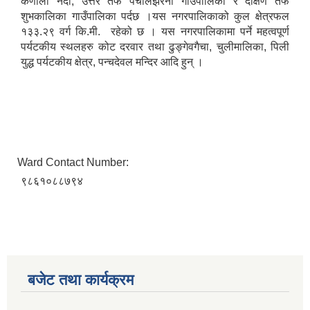
कर्णाली नदी, उत्तर तर्फ पचालझरना गाउँपालिका र दक्षिण तर्फ
शुभकालिका गाउँपालिका पर्दछ ।यस नगरपालिकाको कुल क्षेत्रफल
१३३.२९ वर्ग कि.मी. रहेको छ । यस नगरपालिकामा पर्ने महत्वपूर्ण
पर्यटकीय स्थलहरु कोट दरवार तथा ढुङ्गेवगैचा, चुलीमालिका, पिली
युद्ध पर्यटकीय क्षेत्र, पन्चदेवल मन्दिर आदि हुन् ।
Ward Contact Number:
९८६१०८८७९४
बजेट तथा कार्यक्रम