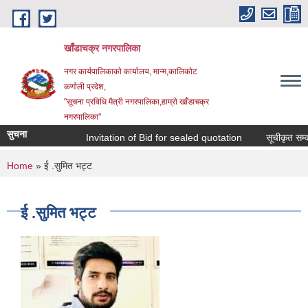
Skip to main content
खाँडाचक्र नगरपालिका
नगर कार्यपालिकाकाे कार्यालय, मान्म,कालिकाेट
क‍र्णाली प्रदेश,
"सूचना प्रविधि मैत्री नगरपालिका,हाम्राे खाँडाचक्र
नगरपालिका"
सुचना
Invitation of Bid for sealed quotation
सूचीकृत सम्वन्
You are here
Home
» ई .सुमित भट्ट
ई .सुमित भट्ट