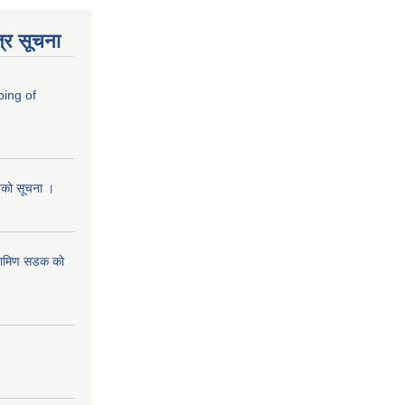
्र सूचना
ping of
ानकाे सूचना ।
रामिण सडक काे