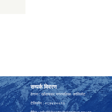
सम्पर्क विवरण
ठेगाना : खाँडाचक्र नगरपालिका कालिकाेट
टेलिफोन : ०८७४४००१२