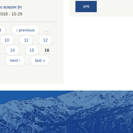
अन्य
ार-सञ्चालन ऐन
2018 - 15:29
t
‹ previous
…
10
11
12
14
15
16
next ›
last »