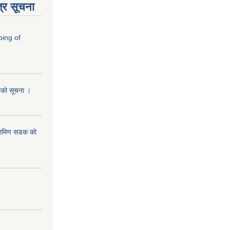
्र सूचना
ping of
ानकाे सूचना ।
रामिण सडक काे