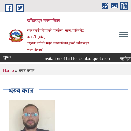
Skip to main content
खाँडाचक्र नगरपालिका
नगर कार्यपालिकाकाे कार्यालय, मान्म,कालिकाेट
क‍र्णाली प्रदेश,
"सूचना प्रविधि मैत्री नगरपालिका,हाम्राे खाँडाचक्र
नगरपालिका"
सुचना
Invitation of Bid for sealed quotation
सूचीकृत सम
You are here
Home
» ध्रुब बराल
ध्रुब बराल