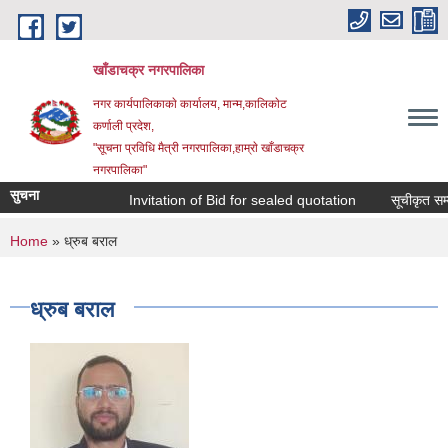
Skip to main content
खाँडाचक्र नगरपालिका
नगर कार्यपालिकाकाे कार्यालय, मान्म,कालिकाेट
क‍र्णाली प्रदेश,
"सूचना प्रविधि मैत्री नगरपालिका,हाम्राे खाँडाचक्र
नगरपालिका"
सुचना
Invitation of Bid for sealed quotation
सूचीकृत सम्वन
You are here
Home
» ध्रुब बराल
ध्रुब बराल