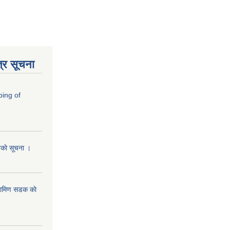
्र सूचना
ping of
ानकाे सूचना ।
रामिण सडक काे