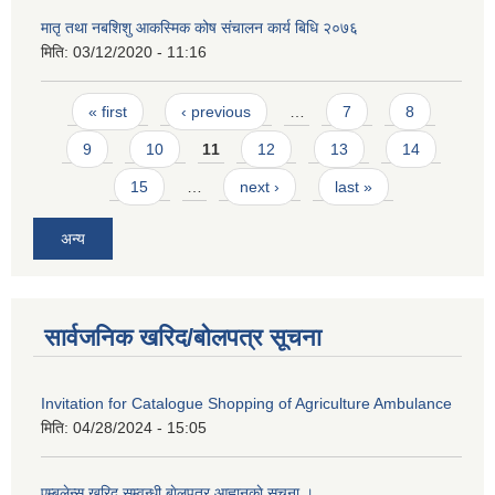
मातृ तथा नबशिशु आकस्मिक कोष संचालन कार्य बिधि २०७६
मिति:
03/12/2020 - 11:16
Pages
« first
‹ previous
…
7
8
9
10
11
12
13
14
15
…
next ›
last »
अन्य
सार्वजनिक खरिद/बोलपत्र सूचना
Invitation for Catalogue Shopping of Agriculture Ambulance
मिति:
04/28/2024 - 15:05
एम्बुलेन्स खरिद सम्वन्धी बाेलपत्र आह्वानकाे सूचना ।