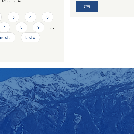
2026 - 12:42
अन्य
3
4
5
7
8
9
…
next ›
last »