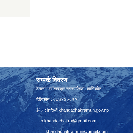
सम्पर्क विवरण
ठेगाना : खाँडाचक्र नगरपालिका कालिकाेट
टेलिफोन : ०८७४४००१२
ईमेल :
info@khandachakramun.gov.np
ito.khandachakra@gmail.com
khandachakra.mun@gmail.com