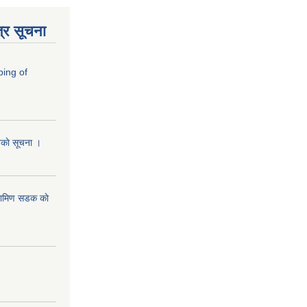
्र सूचना
ping of
ानकाे सूचना ।
रामिण सडक काे