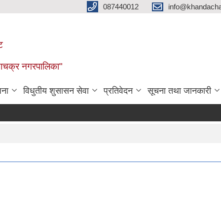
087440012
info@khandacha
ट
ाँडाचक्र नगरपालिका"
जना
विधुतीय शुसासन सेवा
प्रतिवेदन
सूचना तथा जानकारी